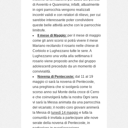
di Avvento e Quaresima; infatti, attualmente
in ogni parrocchia vengono realizzati
incontri validi e con relatori di rilievo, per cui
sarebbe interessante poter condividere
queste belle attività anche con le parrocchie
limitrofe.
Il mese di Maggio:
per il mese di maggio
come gli anni scorsi si potrà vivere il mese
Mariano recitando il rosario nelle chiese di
Corbiolo e Lughezzano tutte le sere. A
Lughezzano una volta alla settimana il
rosario viene proposto anche dal gruppo
adolescenti preceduto da un momento di
convivialità.
Novena di Pentecoste:
dal 11 al 19
maggio ci sarà la novena di Pentecoste,
una preghiera che si svolgerà come lo
scorso anno sul Monte della croce di Cerro
e che coinvolgerà tutta la nostra Ogni sera
vi sarà la Messa animata da una parrocchia
del vicariato; il nostro coro giovani animerà
la Messa di
lunedì 14 maggio
e tutta la
comunità è invitata a partecipare alle nove
serate della novena di Pentecoste, in