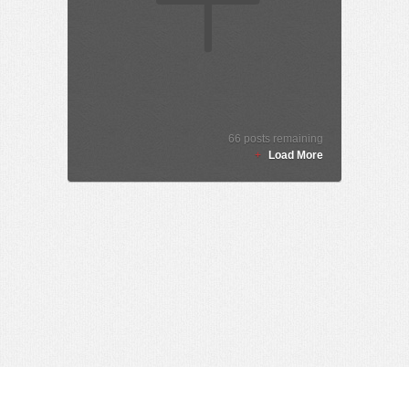
66
posts remaining
+
Load More