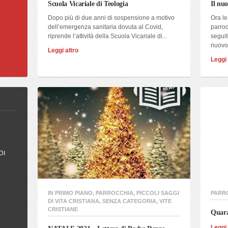
Scuola Vicariale di Teologia
Il nu
Dopo più di due anni di sospensione a motivo
Ora le
dell’emergenza sanitaria dovuta al Covid,
parroc
riprende l’attività della Scuola Vicariale di...
seguit
nuovo.
Leggi altro
Leggi 
DI
IN PRIMO PIANO
,
PARROCCHIA
,
PICCOLI SAGGI
PARR
DI VITA CRISTIANA
,
SENZA CATEGORIA
,
VITE
CRISTIANE
Quara
Leggi 