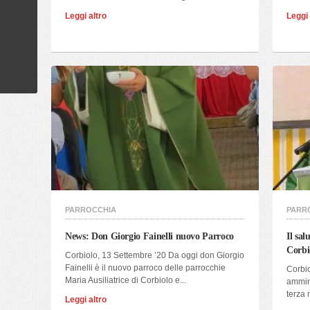
Leggi altro
Leggi 
PARROCCHIA
PARR
News: Don Giorgio Fainelli nuovo Parroco
Il sal
Corbi
Corbiolo, 13 Settembre ’20 Da oggi don Giorgio
Fainelli è il nuovo parroco delle parrocchie
Corbi
Maria Ausiliatrice di Corbiolo e...
ammini
terza 
Leggi altro