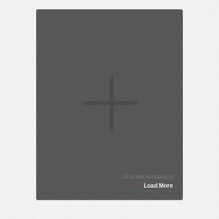
28
posts remaining
+
Load More