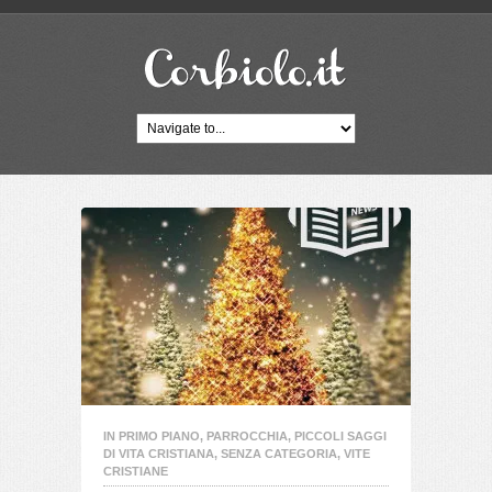
IN PRIMO PIANO
,
PARROCCHIA
,
PICCOLI SAGGI
DI VITA CRISTIANA
,
SENZA CATEGORIA
,
VITE
CRISTIANE