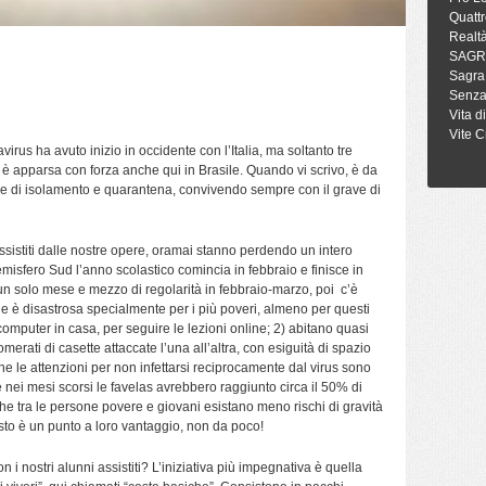
Quattr
Realt
SAGR
Sagra
Senza
Vita d
Vite C
irus ha avuto inizio in occidente con l’Italia, ma soltanto tre
, è apparsa con forza anche qui in Brasile. Quando vi scrivo, è da
ione di isolamento e quarantena, convivendo sempre con il grave di
ssistiti dalle nostre opere, oramai stanno perdendo un intero
emisfero Sud l’anno scolastico comincia in febbraio e finisce in
n solo mese e mezzo di regolarità in febbraio-marzo, poi c’è
ne è disastrosa specialmente per i più poveri, almeno per questi
computer in casa, per seguire le lezioni online; 2) abitano quasi
merati di casette attaccate l’una all’altra, con esiguità di spazio
che le attenzioni per non infettarsi reciprocamente dal virus sono
e nei mesi scorsi le favelas avrebbero raggiunto circa il 50% di
e che tra le persone povere e giovani esistano meno rischi di gravità
esto è un punto a loro vantaggio, non da poco!
n i nostri alunni assistiti? L’iniziativa più impegnativa è quella