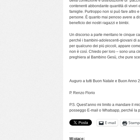
della confezione e distribuzione di “pacch
contenenti abbondante quantità di viveri e
famiglie. Purtroppo non si può fare altro e 
persone. È quanto mai penoso avere a disp
beneficio dei nostri ragazzi e bimbi.
Un discorso a parte meritano le cinque cas
perché i bambini-adolescenti-giovani di am
per qualcuno dei più piccoli, appare come
non è così. Chiedo per loro – sono una ci
preghiera al Bambino Gesù, che pure scels
Auguro a tutti Buon Natale e Buon Anno 
P. Renzo Florio
P.S. Quest’anno mi limito a mandare il mio
posseggo E-mail o Whatsapp, perché la po
E-mail
Stamp
Mi piace: