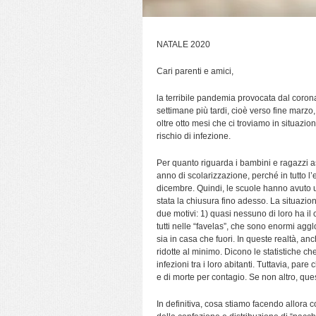
NATALE 2020
Cari parenti e amici,
la terribile pandemia provocata dal coronav
settimane più tardi, cioè verso fine marzo
oltre otto mesi che ci troviamo in situaz
rischio di infezione.
Per quanto riguarda i bambini e ragazzi a
anno di scolarizzazione, perché in tutto l’
dicembre. Quindi, le scuole hanno avuto u
stata la chiusura fino adesso. La situazio
due motivi: 1) quasi nessuno di loro ha il 
tutti nelle “favelas”, che sono enormi agglo
sia in casa che fuori. In queste realtà, an
ridotte al minimo. Dicono le statistiche ch
infezioni tra i loro abitanti. Tuttavia, par
e di morte per contagio. Se non altro, qu
In definitiva, cosa stiamo facendo allora co