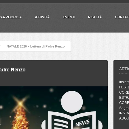
PARROCCHIA
ATTIVITÀ
EVENTI
REALTÀ
CONTAT
NATALE 2020 – Lettera di Padre Renzo
ARTI
Padre Renzo
Insie
FEST
CORB
ESTR
CORB
Sagra
INST
AUGUR