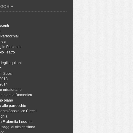
EGORIE
scenti
à
 Parrocchiali
hesi
lio Pastorale
lo Teatro
degli aquiloni
ni
ni Sposi
 2013
 2014
o missionario
ngelo della Domenica
mo piano
a alle parrocchie
ento Apostolico Ciechi
cchia
a Fraternità Lessinia
i saggi di vita cristiana
oco