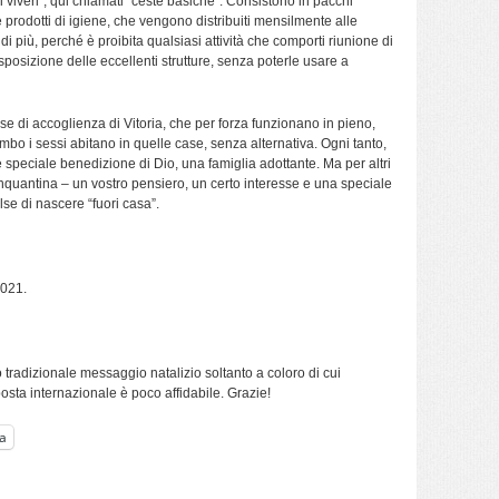
i viveri”, qui chiamati “ceste basiche”. Consistono in pacchi
 prodotti di igiene, che vengono distribuiti mensilmente alle
di più, perché è proibita qualsiasi attività che comporti riunione di
osizione delle eccellenti strutture, senza poterle usare a
e di accoglienza di Vitoria, che per forza funzionano in pieno,
bo i sessi abitano in quelle case, senza alternativa. Ogni tanto,
 speciale benedizione di Dio, una famiglia adottante. Ma per altri
nquantina – un vostro pensiero, un certo interesse e una speciale
e di nascere “fuori casa”.
2021.
 tradizionale messaggio natalizio soltanto a coloro di cui
sta internazionale è poco affidabile. Grazie!
a