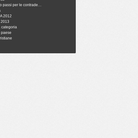
o passi per le contrade…
à
A 2012
 2013
 categoria
i paese
ristiane