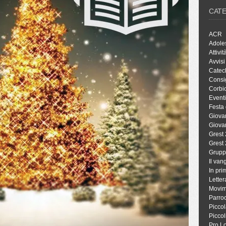
CAT
ACR
Adole
Attivit
Avvisi
Catec
Consig
Corbio
Eventi
Festa 
Giova
Giova
Grest
Grest
Grupp
Il va
In pri
Letter
Movim
Parro
Piccol
Piccol
Pro L