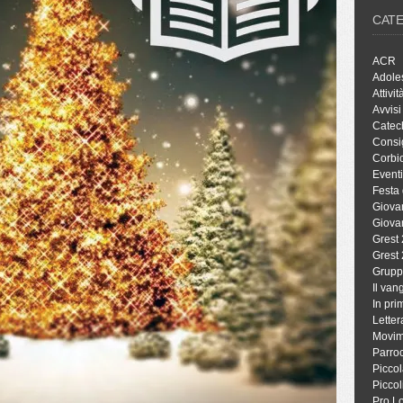
CAT
ACR
Adole
Attivit
Avvisi
Catec
Consig
Corbio
Eventi
Festa 
Giova
Giova
Grest
Grest
Grupp
Il va
In pri
Letter
Movim
Parro
Piccol
Piccol
Pro L