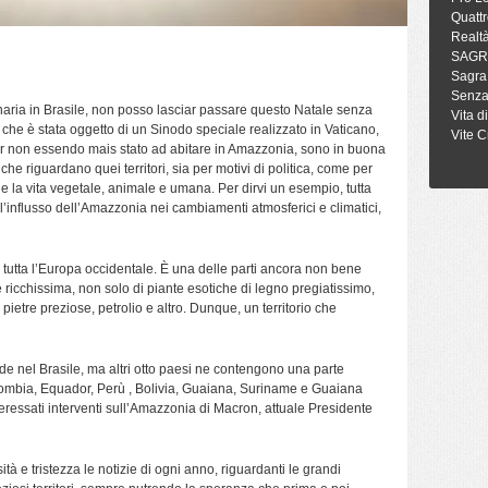
Quattr
Realt
SAGR
Sagra
Senza
naria in Brasile, non posso lasciar passare questo Natale senza
Vita d
che è stata oggetto di un Sinodo speciale realizzato in Vaticano,
Vite C
ur non essendo mais stato ad abitare in Amazzonia, sono in buona
che riguardano quei territori, sia per motivi di politica, come per
e e la vita vegetale, animale e umana. Per dirvi un esempio, tutta
l’influsso dell’Amazzonia nei cambiamenti atmosferici e climatici,
 tutta l’Europa occidentale. È una delle parti ancora non bene
ricchissima, non solo di piante esotiche di legno pregiatissimo,
 pietre preziose, petrolio e altro. Dunque, un territorio che
e nel Brasile, ma altri otto paesi ne contengono una parte
ombia, Equador, Perù , Bolivia, Guaiana, Suriname e Guaiana
nteressati interventi sull’Amazzonia di Macron, attuale Presidente
à e tristezza le notizie di ogni anno, riguardanti le grandi