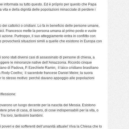
e informata su tutto questo. Ed è próprio per questo che Papa
vita e della dignità delle popolazioni minacciate di perdere i
o dei cattolici o cristiani. Lo fa in beneficio delle persone umane,
mici. Francesco mette la persona umana al primo posto e vuole
i azione. Purtroppo, il suo atteggiamento entra in conflitto con
che provocherà situazioni simili a quelle che esistono in Europa con
 sono stati diversi casi di assassinato di persone di chiesa, a
eggere le minoranze native dell’Amazzonia. Ricordo cinque
niano di Padova, P. Ezechiele Ramin; il laico cristiano brasiliano
 Rody Coelho; il sacerdote francese Daniel Meire; la suora
per lo stesso motivo: perché davano appoggio alle popolazioni
iflessione:
varono un luogo decente per la nascita del Messia. Esistono
re prive di casa, di lavoro, di cose indispensabili per la vita, o
 Tra loro, tantissimi bambini.
overi e dei sofferenti dell’umanità attuale! Viva la Chiesa che lo