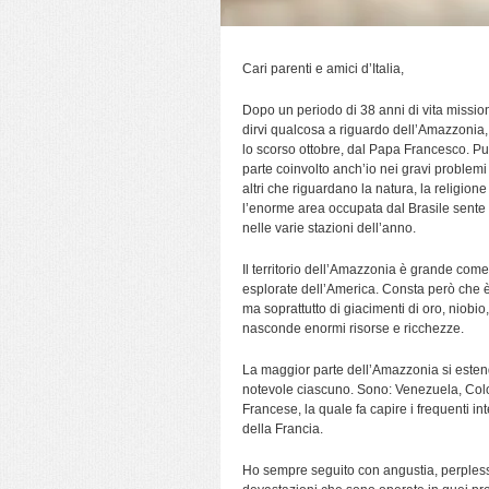
Cari parenti e amici d’Italia,
Dopo un periodo di 38 anni di vita missio
dirvi qualcosa a riguardo dell’Amazzonia, 
lo scorso ottobre, dal Papa Francesco. P
parte coinvolto anch’io nei gravi problemi 
altri che riguardano la natura, la religion
l’enorme area occupata dal Brasile sente 
nelle varie stazioni dell’anno.
Il territorio dell’Amazzonia è grande come
esplorate dell’America. Consta però che è 
ma soprattutto di giacimenti di oro, niobio,
nasconde enormi risorse e ricchezze.
La maggior parte dell’Amazzonia si estend
notevole ciascuno. Sono: Venezuela, Col
Francese, la quale fa capire i frequenti i
della Francia.
Ho sempre seguito con angustia, perplessit