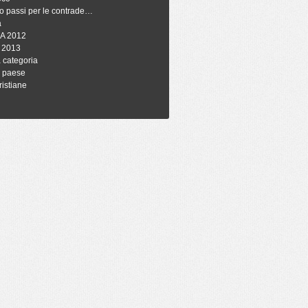
o passi per le contrade…
à
A 2012
 2013
 categoria
i paese
ristiane