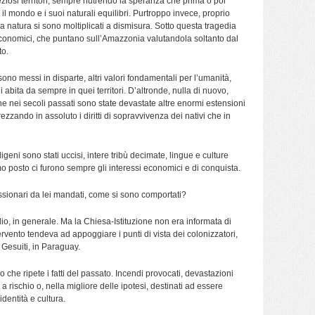
ziosi territori, sempre nutrendo la speranza che prima o poi
il mondo e i suoi naturali equilibri. Purtroppo invece, proprio
a natura si sono moltiplicati a dismisura. Sotto questa tragedia
conomici, che puntano sull’Amazzonia valutandola soltanto dal
to.
ono messi in disparte, altri valori fondamentali per l’umanità,
chi abita da sempre in quei territori. D’altronde, nulla di nuovo,
he nei secoli passati sono state devastate altre enormi estensioni
zzando in assoluto i diritti di sopravvivenza dei nativi che in
digeni sono stati uccisi, intere tribù decimate, lingue e culture
mo posto ci furono sempre gli interessi economici e di conquista.
ssionari da lei mandati, come si sono comportati?
lio, in generale. Ma la Chiesa-Istituzione non era informata di
vento tendeva ad appoggiare i punti di vista dei colonizzatori,
Gesuiti, in Paraguay.
 che ripete i fatti del passato. Incendi provocati, devastazioni
 rischio o, nella migliore delle ipotesi, destinati ad essere
identità e cultura.