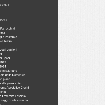
EGORIE
scenti
à
 Parrocchiali
hesi
lio Pastorale
lo Teatro
degli aquiloni
ni
ni Sposi
 2013
 2014
o missionario
ngelo della Domenica
mo piano
a alle parrocchie
ento Apostolico Ciechi
cchia
a Fraternità Lessinia
i saggi di vita cristiana
oco