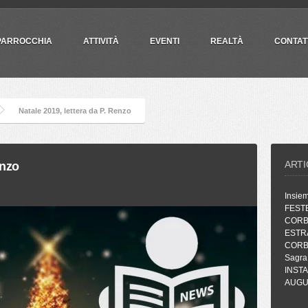
PARROCCHIA
ATTIVITÀ
EVENTI
REALTÀ
CONTAT
Natale 2019, lettera da P. Renzo
ARTI
enzo
Insie
FEST
CORB
ESTR
CORB
Sagra
INST
AUGUR