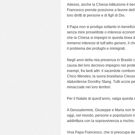
Adesso, anche la Chiesa-Istituzione è ben
Francesco prende posizione a favore della 
loro diritti di persone e di figli di Dio.
Il Papa non si prodiga soltanto in benefici
senza mire proselitiste o interessi econo
che la Chiesa si impegni in questa linea d
immensi interessi di tutt’altro genere, il 
il problema dei profughi e immigrati.
Negli anni della mia presenza in Brasile ci
causa del loro decisivo impegno nel prot
esempi, fra tanti altri: il sacerdote combo
Chico Mendes; la suora brasiliana Cleusa
statunitense Dorothy Stang. Tutti uccisi 
minacciate nei loro territori.
Per il Natale di quest’anno, valga questa r
A Gerusalemme, Giuseppe e Maria non tro
oggi, nel mondo, persone e popolazioni inte
addirittura con la sopravvivenza a rischio.
Viva Papa Francesco, che si preocupa dei p