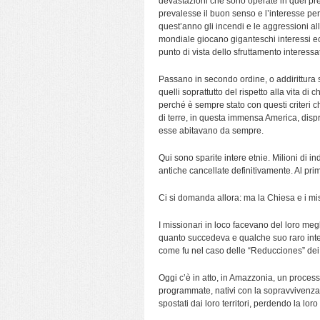
devastazioni che sono operate in quei pre
prevalesse il buon senso e l’interesse per 
quest’anno gli incendi e le aggressioni all
mondiale giocano giganteschi interessi e
punto di vista dello sfruttamento interessa
Passano in secondo ordine, o addirittura s
quelli soprattutto del rispetto alla vita di 
perché è sempre stato con questi criteri c
di terre, in questa immensa America, dispre
esse abitavano da sempre.
Qui sono sparite intere etnie. Milioni di in
antiche cancellate definitivamente. Al pri
Ci si domanda allora: ma la Chiesa e i mi
I missionari in loco facevano del loro meg
quanto succedeva e qualche suo raro inter
come fu nel caso delle “Reducciones” dei 
Oggi c’è in atto, in Amazzonia, un processo
programmate, nativi con la sopravvivenza a
spostati dai loro territori, perdendo la loro 