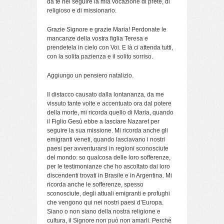
da te nel seguire la mia vocazione di prete, di
religioso e di missionario.
Grazie Signore e grazie Maria! Perdonate le
mancanze della vostra figlia Teresa e
prendetela in cielo con Voi. E là ci attenda tutti,
con la solita pazienza e il solito sorriso.
Aggiungo un pensiero natalizio.
Il distacco causato dalla lontananza, da me
vissuto tante volte e accentuato ora dal potere
della morte, mi ricorda quello di Maria, quando
il Figlio Gesù ebbe a lasciare Nazaret per
seguire la sua missione. Mi ricorda anche gli
emigranti veneti, quando lasciavano i nostri
paesi per avventurarsi in regioni sconosciute
del mondo: so qualcosa delle loro sofferenze,
per le testimonianze che ho ascoltato dai loro
discendenti trovati in Brasile e in Argentina. Mi
ricorda anche le sofferenze, spesso
sconosciute, degli attuali emigranti e profughi
che vengono qui nei nostri paesi d’Europa.
Siano o non siano della nostra religione e
cultura, il Signore non può non amarli. Perché