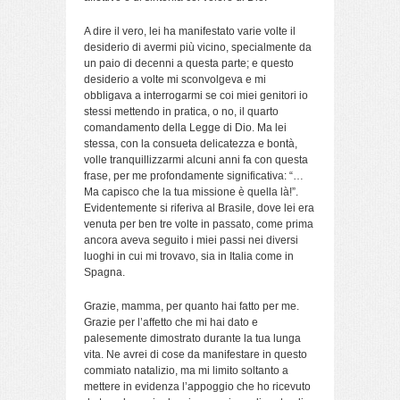
A dire il vero, lei ha manifestato varie volte il
desiderio di avermi più vicino, specialmente da
un paio di decenni a questa parte; e questo
desiderio a volte mi sconvolgeva e mi
obbligava a interrogarmi se coi miei genitori io
stessi mettendo in pratica, o no, il quarto
comandamento della Legge di Dio. Ma lei
stessa, con la consueta delicatezza e bontà,
volle tranquillizzarmi alcuni anni fa con questa
frase, per me profondamente significativa: “…
Ma capisco che la tua missione è quella là!”.
Evidentemente si riferiva al Brasile, dove lei era
venuta per ben tre volte in passato, come prima
ancora aveva seguito i miei passi nei diversi
luoghi in cui mi trovavo, sia in Italia come in
Spagna.
Grazie, mamma, per quanto hai fatto per me.
Grazie per l’affetto che mi hai dato e
palesemente dimostrato durante la tua lunga
vita. Ne avrei di cose da manifestare in questo
commiato natalizio, ma mi limito soltanto a
mettere in evidenza l’appoggio che ho ricevuto