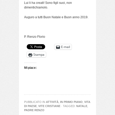
Lui li ha creati! Sono figli suoi, non
dimentichiamolo.
Auguro a tutti Buon Natale e Buon anno 2019.
P. Renzo Florio
E-mail
Stampa
Mi piace:
PUBBLICATO IN
ATTIVITÀ
,
IN PRIMO PIANO
,
VITA
DI PAESE
,
VITE CRISTIANE
· TAGGED:
NATALE
,
PADRE RENZO