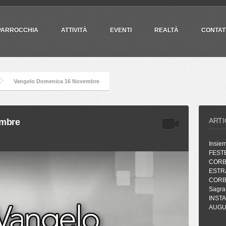
PARROCCHIA
ATTIVITÀ
EVENTI
REALTÀ
CONTAT
Vangelo Domenica 16 Novembre
ARTI
embre
Insie
FEST
CORB
ESTR
CORB
Sagra
INST
AUGUR