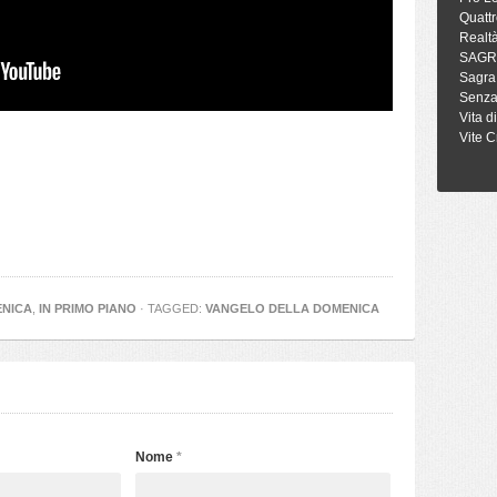
Quattr
Realt
SAGR
Sagra
Senza
Vita d
Vite C
ENICA
,
IN PRIMO PIANO
· TAGGED:
VANGELO DELLA DOMENICA
Nome
*