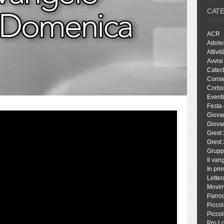
CAT
ACR
Adole
Attivit
Avvisi
Catec
Consig
Corbio
Eventi
Festa 
Giova
Giova
Grest
Grest
Grupp
Il va
In pri
Letter
Movim
Parro
Piccol
Piccol
Pro L