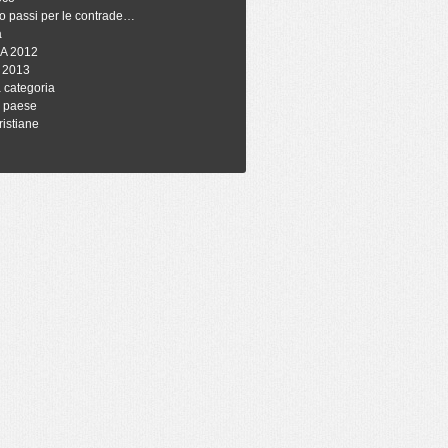
o passi per le contrade…
à
A 2012
 2013
 categoria
i paese
ristiane