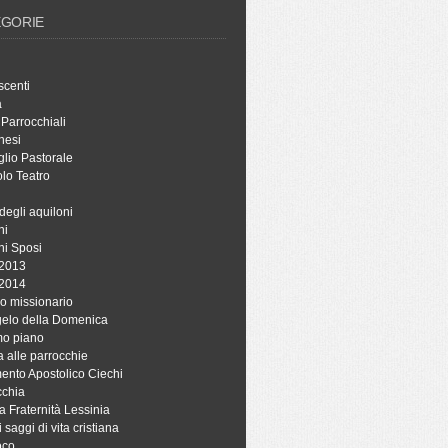
EGORIE
scenti
à
 Parrocchiali
hesi
lio Pastorale
lo Teatro
degli aquiloni
ni
ni Sposi
 2013
 2014
o missionario
ngelo della Domenica
mo piano
a alle parrocchie
ento Apostolico Ciechi
cchia
a Fraternità Lessinia
i saggi di vita cristiana
oco