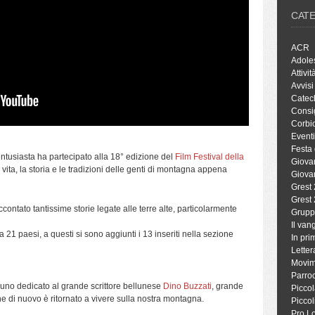
CAT
ACR
Adole
Attivit
Avvisi
Catec
Consig
Corbio
Eventi
Festa 
ntusiasta ha partecipato alla 18° edizione del
Film Festival della
Giova
a vita, la storia e le tradizioni delle genti di montagna appena
Giova
Grest
Grest
contato tantissime storie legate alle terre alte, particolarmente
Grupp
Il va
a 21 paesi, a questi si sono aggiunti i 13 inseriti nella sezione
In pri
Letter
Movim
Parro
e uno dedicato al grande scrittore bellunese
Dino Buzzati
, grande
Piccol
e di nuovo è ritornato a vivere sulla nostra montagna.
Piccol
Pro L