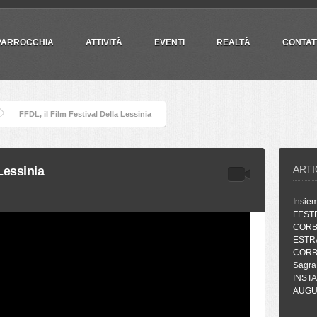
PARROCCHIA
ATTIVITÀ
EVENTI
REALTÀ
CONTAT
FFDL, il Film Festival Della Lessinia
ARTI
 Lessinia
Insie
FEST
CORB
ESTR
CORB
Sagra
INST
AUGUR