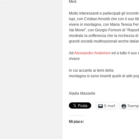
Med.
Molto interessanti e partecipati gli incontr
lupi, con Cristian Arnoldi che con il suo l
vivere in montagna, con Maria Teresa Ferrar
Val Morel”, con Giorgio Fornoni di “Repo
mostrato la sofferenza che la ricchezza di r
grandi società multinazionali anche italia
Ad
Alessandro Anderloni
ed a tutto il suo 
vivace
in cui accanto ai temi della
montagna si sono inseriti quelli di altri p
Nadia Massella
E-mail
Stamp
Mi piace: