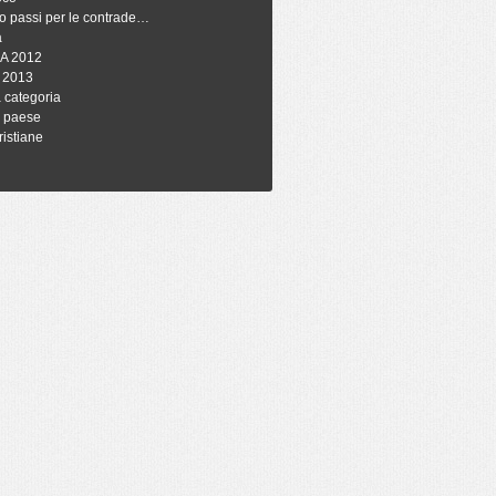
o passi per le contrade…
à
A 2012
 2013
 categoria
i paese
ristiane