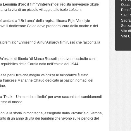
la
Lessinia d’oro
il film “
Vinterlys
” del regista norvegese Skule
Quattr
rra la vita di un piccolo villaggio alle isole Lofoten.
Realt
SAGR
Sagra
, è andato a “Ub Lama” della regista lituana Egle Vertelyte
Senza
ove il dodicenne Galaa deve prendersi cura della madre e del
Vita d
Vite C
a premiato “Enmesh” di Ainur Askarov film russo che racconta la
state di libertà “di Marco Rossetti per aver ricostruito con i
a repubblica della Carnia nata nell’estate del 1944.
se per il film che meglio valorizza le minoranze è stato
ta francese Marianne Chaud dedicato ai pastori nomadi del
ine.
 a “Peak – Un mondo al limite” per aver raccontato i cambiamenti
rismo di massa.
zioni e la storia in montagna, assegnato dalla Provincia di Verona,
onto di un anno di vita dei bambini che vivono sulle pendici del