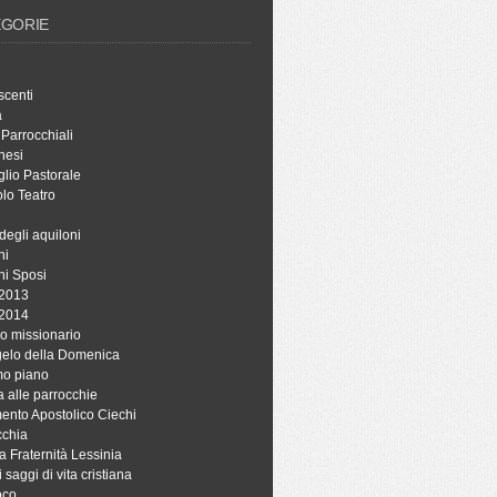
EGORIE
scenti
à
 Parrocchiali
hesi
lio Pastorale
lo Teatro
degli aquiloni
ni
ni Sposi
 2013
 2014
o missionario
ngelo della Domenica
mo piano
a alle parrocchie
ento Apostolico Ciechi
cchia
a Fraternità Lessinia
i saggi di vita cristiana
oco