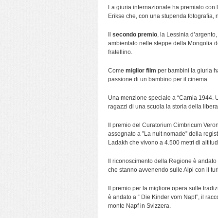
La giuria internazionale ha premiato con 
Erikse che, con una stupenda fotografia, na
Il
secondo premio
, la Lessinia d’argento
ambientato nelle steppe della Mongolia d
fratellino.
Come
miglior film
per bambini la giuria h
passione di un bambino per il cinema.
Una menzione speciale a “Carnia 1944. Un’e
ragazzi di una scuola la storia della liber
Il premio del Curatorium Cimbricum Verone
assegnato a ”La nuit nomade” della regis
Ladakh che vivono a 4.500 metri di altitud
Il riconoscimento della Regione è andato
che stanno avvenendo sulle Alpi con il tu
Il premio per la migliore opera sulle tradi
è andato a “ Die Kinder vom Napf”, il racc
monte Napf in Svizzera.