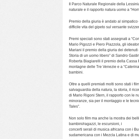
Il Parco Naturale Regionale della Lessin
naturale e il rapporto natura uomo a “Hom
Premio della giuria è andato al simpatico
difficile vita del gipeto sul versante svizze
Premi speciali sono stati assegnati a “Co
Mario Pigozzi e Piero Piazzola, gli ideatori
Mariani il premio della giuria dei detenuti 
Storia di un uomo libero” di Sandro Gastin
Roberta Biagiarelli il premio della Cassa 
montagne delle Tre Venezie e a “Caterina e
bambini.
Oltre a quelli premiati molti sono stati i fi
salvaguardia della natura, la storia, il rico
di Mario Rigoni Stern, il rapporto con le nu
minoranze, sia per il montaggio e le tecni
Tales”.
Non solo film ma anche la mostra dei belli
bambini/ragazzi, le escursioni, i
concerti serali di musica africana con i 
sudamericana con i Mezcla Latina e di m