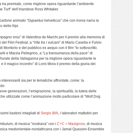
ia ha premiato, come migliore opera riguardante l’ambiente
e Turf” dell’irlandese Ross Whitaker.
 cartone animato “Gypaetus helveticus” che con ironia narra la
ro delle Alpi.
mpagno orso” di Valentina de Marchi per il premio alla memoria di
 del Film Festival, a “Vite tra i vulcani” di Mario Casella e Fulvio
di Montorio e del pubblico ex aequo con il film “Io sottoscritto.
elli e Marzia Pellegrino, a “La transumanza della pace” di
Rurale della Vallagarina per la migliore opera riguardante le
 il magico incontro” di Loris Mora il premio della giuria dei
lm interessanti sia per le tematiche affrontate, come: la
rdo
ove generazioni, l’emigrazione, la spiritualità, la tutela delle
che utilizzate come l’animazione molto particolare di “Wolf Dog
ssimi bastoni intagliati di
Sergio Billi
, i laboratori mattutini per
Bumbulum, di musica “nostrana” con i
C+C = Maxigross
, di musica
usica mediorientale-nordafricana con i Jamal Quassini-Ensemble