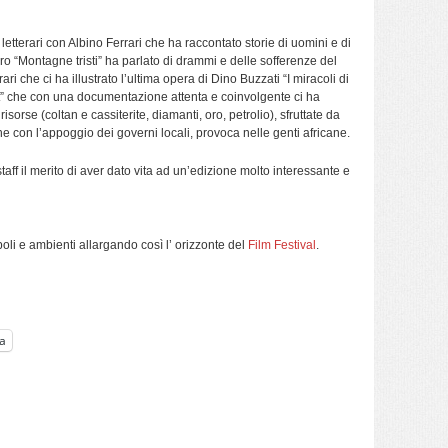
i letterari con Albino Ferrari che ha raccontato storie di uomini e di
ibro “Montagne tristi” ha parlato di drammi e delle sofferenze del
i che ci ha illustrato l’ultima opera di Dino Buzzati “I miracoli di
rt” che con una documentazione attenta e coinvolgente ci ha
isorse (coltan e cassiterite, diamanti, oro, petrolio), sfruttate da
ne con l’appoggio dei governi locali, provoca nelle genti africane.
staff il merito di aver dato vita ad un’edizione molto interessante e
opoli e ambienti allargando così l’ orizzonte del
Film Festival
.
a