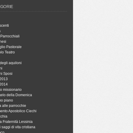
EGORIE
scenti
à
 Parrocchiali
hesi
lio Pastorale
lo Teatro
degli aquiloni
ni
ni Sposi
 2013
 2014
o missionario
ngelo della Domenica
mo piano
a alle parrocchie
ento Apostolico Ciechi
cchia
a Fraternità Lessinia
i saggi di vita cristiana
oco