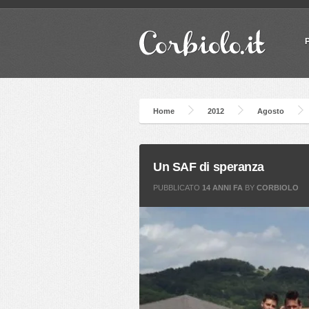
Home
2012
Agosto
Un SAF di speranza
PUBBLICATO
14 ANNI FA
BY
CORBIOLO