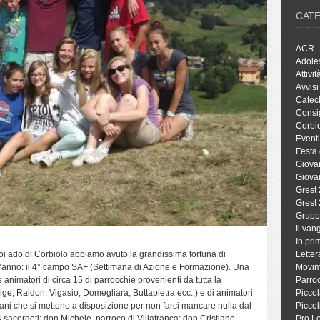
CAT
ACR
Adole
Attivit
Avvisi
Catec
Consig
Corbio
Eventi
Festa 
Giova
Giova
Grest
Grest
Grupp
Il va
In pri
noi ado di Corbiolo abbiamo avuto la grandissima fortuna di
Letter
’anno: il 4° campo SAF (Settimana di Azione e Formazione). Una
Movim
 animatori di circa 15 di parrocchie provenienti da tutta la
Parro
dige, Raldon, Vigasio, Domegliara, Buttapietra ecc..) e di animatori
Piccol
ni che si mettono a disposizione per non farci mancare nulla dal
Piccol
 4 sacerdoti: don Michele, parroco di Villafranca; don Cristiano,
Pro L