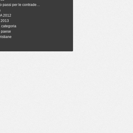
o passi per le contrade…
à
A 2012
 2013
 categoria
i paese
ristiane