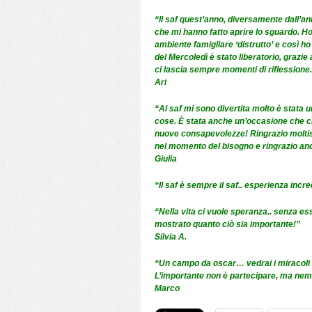
“Il saf quest’anno, diversamente dall’a
che mi hanno fatto aprire lo sguardo. H
ambiente famigliare ‘distrutto’ e così ho
del Mercoledì è stato liberatorio, grazi
ci lascia sempre momenti di riflessione. 
Ari
“Al saf mi sono divertita molto è stata u
cose. È stata anche un’occasione che ci
nuove consapevolezze! Ringrazio moltis
nel momento del bisogno e ringrazio anche
Giulia
“Il saf è sempre il saf.. esperienza incre
“Nella vita ci vuole speranza.. senza es
mostrato quanto ciò sia importante!”
Silvia A.
“Un campo da oscar… vedrai i miracoli s
L’importante non è partecipare, ma nem
Marco