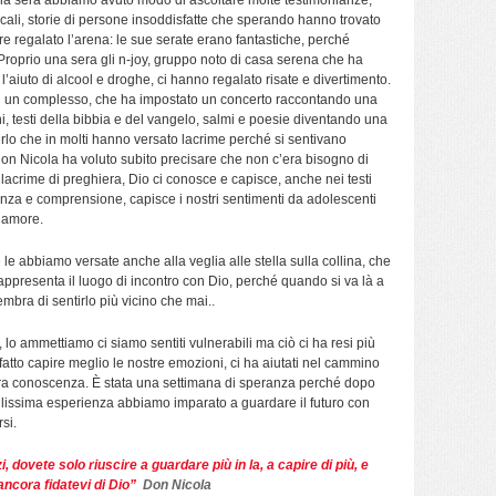
lò la sera abbiamo avuto modo di ascoltare molte testimonianze,
cali, storie di persone insoddisfatte che sperando hanno trovato
re regalato l’arena: le sue serate erano fantastiche, perché
 Proprio una sera gli n-joy, gruppo noto di casa serena che ha
 l’aiuto di alcool e droghe, ci hanno regalato risate e divertimento.
con un complesso, che ha impostato un concerto raccontando una
i, testi della bibbia e del vangelo, salmi e poesie diventando una
lo che in molti hanno versato lacrime perché si sentivano
a don Nicola ha voluto subito precisare che non c’era bisogno di
acrime di preghiera, Dio ci conosce e capisce, anche nei testi
nanza e comprensione, capisce i nostri sentimenti da adolescenti
i amore.
 le abbiamo versate anche alla veglia alle stella sulla collina, che
 rappresenta il luogo di incontro con Dio, perché quando si va là a
mbra di sentirlo più vicino che mai..
 lo ammettiamo ci siamo sentiti vulnerabili ma ciò ci ha resi più
ha fatto capire meglio le nostre emozioni, ci ha aiutati nel cammino
tra conoscenza. È stata una settimana di speranza perché dopo
lissima esperienza abbiamo imparato a guardare il futuro con
si.
, dovete solo riuscire a guardare più in la, a capire di più, e
ncora fidatevi di Dio”
Don Nicola