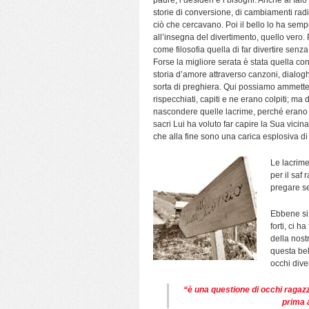
paure, i desideri e i bisogni. Anche al fa
storie di conversione, di cambiamenti radi
ciò che cercavano. Poi il bello lo ha semp
all’insegna del divertimento, quello vero.
come filosofia quella di far divertire senza
Forse la migliore serata è stata quella 
storia d’amore attraverso canzoni, dialogh
sorta di preghiera. Qui possiamo ammetter
rispecchiati, capiti e ne erano colpiti; m
nascondere quelle lacrime, perché erano l
sacri Lui ha voluto far capire la Sua vici
che alla fine sono una carica esplosiva d
Le lacrime
per il saf
pregare se
Ebbene si,
forti, ci 
della nos
questa bel
occhi diver
“è una questione di occhi ragazzi
prima a