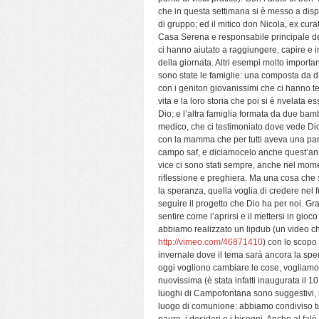
che in questa settimana si è messo a dispo
di g
ruppo; ed il mitico don Nicola, ex cura
Casa Serena e responsabile principale del
ci hanno aiutato a raggiungere, capire e in
della giornata. Altri esempi molto importa
sono state le famiglie: una composta da du
con i genitori giovanissimi che ci hanno t
vita e la loro storia che poi si è rivelata 
Dio; e l’altra famiglia formata da due bamb
medico, che ci testimoniato dove vede Dio
con la mamma che per tutti aveva una par
campo saf, e diciamocelo anche quest’anno
vice ci sono stati sempre, anche nel mom
riflessione e preghiera. Ma una cosa che si
la speranza, quella voglia di credere nel f
seguire il progetto che Dio ha per noi. Gr
sentire come l’aprirsi e il mettersi in gioc
abbiamo realizzato un lipdub (un video 
http://vimeo.com/46871410
) con lo scopo 
invernale dove il tema sarà ancora la spe
oggi vogliono cambiare le cose, vogliamo mi
nuovissima (è stata infatti inaugurata il 1
luoghi di Campofontana sono suggestivi, il
luogo di comunione: abbiamo condiviso tutt