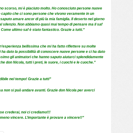
nno scorso, mi è piaciuto molto. Ho conosciuto persone nuove
o capito che ci sono persone che vivono veramente in un
 saputo amare ancor di più la mia famiglia. Il deserto nel giorno
e al silenzio. Non abbiamo quasi mai tempo di pensare ma il saf
Come ultimo saf è stato fantastico. Grazie a tutti.”
n’esperienza bellissima che mi ha fatto riflettere su molte
 ha dato la possibilità di conoscere nuove persone e ci ha dato
simo gli animatori che hanno saputo aiutarci splendidamente
 don Nicola, tutti i preti, le suore, i cuochi e le cuoche.”
dibile nel tempo! Grazie a tutti”
sa non si può andare avanti. Grazie don Nicola per averci
e crederai, noi ci crediamo!!!
meno vincere. L’importante è provare a vincere!!”