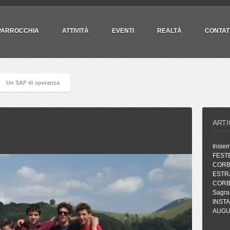
PARROCCHIA
ATTIVITÀ
EVENTI
REALTÀ
CONTAT
Un SAF di speranza
ARTI
Insie
FEST
CORB
ESTR
CORB
Sagra
INST
AUGUR