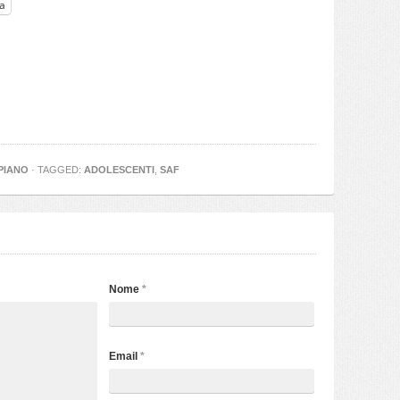
a
 PIANO
· TAGGED:
ADOLESCENTI
,
SAF
Nome
*
Email
*