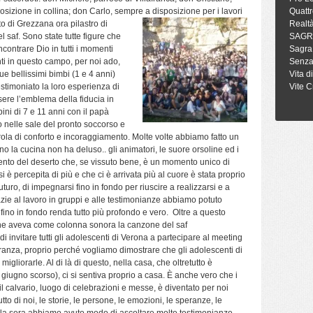
sizione in collina; don Carlo, sempre a disposizione per i lavori
Quattr
to di Grezzana ora pilastro di
Realt
 saf. Sono state tutte figure che
SAGR
contrare Dio in tutti i momenti
Sagra
nti in questo campo, per noi ado,
Senza
e bellissimi bimbi (1 e 4 anni)
Vita d
estimoniato la loro esperienza di
Vite C
essere l’emblema della fiducia in
ini di 7 e 11 anni con il papà
 nelle sale del pronto soccorso e
ola di conforto e incoraggiamento. Molte volte abbiamo fatto un
 la cucina non ha deluso.. gli animatori, le suore orsoline ed i
ento del deserto che, se vissuto bene, è un momento unico di
 è percepita di più e che ci è arrivata più al cuore è stata proprio
uturo, di impegnarsi fino in fondo per riuscire a realizzarsi e a
azie al lavoro in gruppi e alle testimonianze abbiamo potuto
o fino in fondo renda tutto più profondo e vero. Oltre a questo
che aveva come colonna sonora la canzone del saf
di invitare tutti gli adolescenti di Verona a partecipare al meeting
ranza, proprio perché vogliamo dimostrare che gli adolescenti di
gliorarle. Al di là di questo, nella casa, che oltretutto è
0 giugno scorso), ci si sentiva proprio a casa. È anche vero che i
 calvario, luogo di celebrazioni e messe, è diventato per noi
o di noi, le storie, le persone, le emozioni, le speranze, le