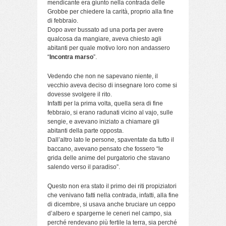
mendicante era giunto nella contrada delle
Grobbe per chiedere la carità, proprio alla fine
di febbraio.
Dopo aver bussato ad una porta per avere
qualcosa da mangiare, aveva chiesto agli
abitanti per quale motivo loro non andassero
“
Incontra marso
”.
Vedendo che non ne sapevano niente, il
vecchio aveva deciso di insegnare loro come si
dovesse svolgere il rito.
Infatti per la prima volta, quella sera di fine
febbraio, si erano radunati vicino al vajo, sulle
sengie, e avevano iniziato a chiamare gli
abitanti della parte opposta.
Dall’altro lato le persone, spaventate da tutto il
baccano, avevano pensato che fossero “le
grida delle anime del purgatorio che stavano
salendo verso il paradiso”.
Questo non era stato il primo dei riti propiziatori
che venivano fatti nella contrada, infatti, alla fine
di dicembre, si usava anche bruciare un ceppo
d’albero e spargerne le ceneri nel campo, sia
perché rendevano più fertile la terra, sia perché