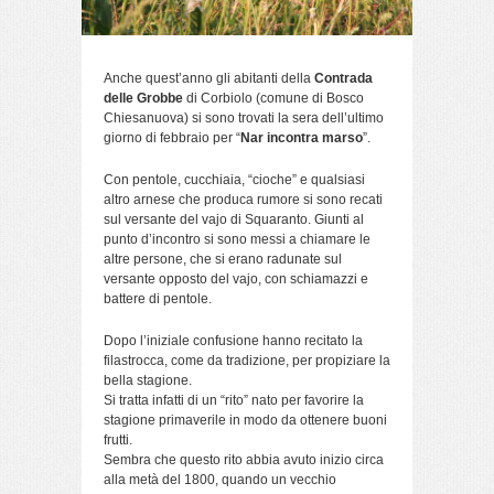
Anche quest’anno gli abitanti della
Contrada
delle Grobbe
di Corbiolo (comune di Bosco
Chiesanuova) si sono trovati la sera dell’ultimo
giorno di febbraio per “
Nar incontra marso
”.
Con pentole, cucchiaia, “cioche” e qualsiasi
altro arnese che produca rumore si sono recati
sul versante del vajo di Squaranto. Giunti al
punto d’incontro si sono messi a chiamare le
altre persone, che si erano radunate sul
versante opposto del vajo, con schiamazzi e
battere di pentole.
Dopo l’iniziale confusione hanno recitato la
filastrocca, come da tradizione, per propiziare la
bella stagione.
Si tratta infatti di un “rito” nato per favorire la
stagione primaverile in modo da ottenere buoni
frutti.
Sembra che questo rito abbia avuto inizio circa
alla metà del 1800, quando un vecchio