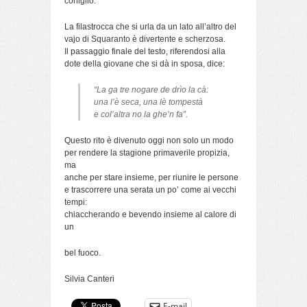
coniglio.
La filastrocca che si urla da un lato all’altro del
vajo di Squaranto è divertente e scherzosa.
Il passaggio finale del testo, riferendosi alla
dote della giovane che si dà in sposa, dice:
“La ga tre nogare de drìo la cà:
una l’è seca, una lè tompestà
e col’altra no la ghe’n fa”.
Questo rito è divenuto oggi non solo un modo
per rendere la stagione primaverile propizia,
ma
anche per stare insieme, per riunire le persone
e trascorrere una serata un po’ come ai vecchi
tempi:
chiaccherando e bevendo insieme al calore di
un
bel fuoco.
Silvia Canteri
E-mail